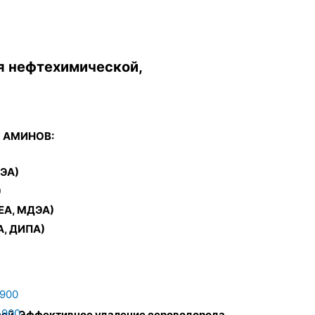
я нефтехимической,
 АМИНОВ:
МЭА)
)
EA, МДЭА)
A, ДИПА)
900
900
есей. Эффективное удаление сероводорода