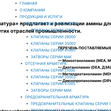
ГЛАВНАЯ
О КОМПАНИИ
ПРОДУКЦИЯ И УСЛУГИ
тура» предлагает к реализации амины дл
РЕГУЛИРУЮЩАЯ АРМАТУРА
КЛАПАНЫ СЕРИИ 21000
гих отраслей промышленности.
КЛАПАНЫ СЕРИИ 28000
КЛАПАНЫ СЕРИИ 35002
ПЕРЕЧЕНЬ ПОСТАВЛЯЕМЫХ
КЛАПАНЫ СЕРИИ 41005
ЗАТВОРЫ СЕРИИ МАК
— Моноэтаноламин (MEA, 
ОТСЕЧНАЯ АРМАТУРА
— Диэтаноламин (DEA, ДЭА
КЛАПАНЫ СЕРИИ 21000
— Метилдиэтаноламин (MD
КЛАПАНЫ СЕРИИ 35002
— Диизопропаноламин (DIP
КЛАПАНЫ СЕРИИ 41005
ЗАТВОРЫ СЕРИИ МАК
ПРЕДОХРАНИТЕЛЬНАЯ АРМАТУРА
ПРЕДОХРАНИТЕЛЬНЫЕ КЛАПАНЫ СЕРИИ 1
ПРЕДОХРАНИТЕЛЬНЫЕ КЛАПАНЫ СЕРИИ 3
 нефти и нефтепродуктов от серосодержащих и иных прим