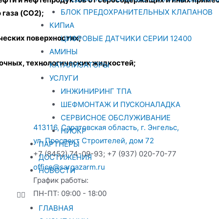
БЛОК ПРЕДОХРАНИТЕЛЬНЫХ КЛАПАНОВ
 газа (CO2);
КИПиА
ческих поверхностях;
ЦИФРОВЫЕ ДАТЧИКИ СЕРИИ 12400
АМИНЫ
очных, технологических жидкостей;
КАТАЛИЗАТОРЫ
УСЛУГИ
ИНЖИНИРИНГ ТПА
ШЕФМОНТАЖ И ПУСКОНАЛАДКА
СЕРВИСНОЕ ОБСЛУЖИВАНИЕ
413116, Саратовская область, г. Энгельс,
НИОКР
ул. Проспект Строителей, дом 72
ПАРТНЁРЫ
+7 (8452) 74-09-93; +7 (937) 020-70-77
ДОСТИЖЕНИЯ
office@sargazarm.ru
НОВОСТИ
График работы:
ПН-ПТ: 09:00 - 18:00
ГЛАВНАЯ